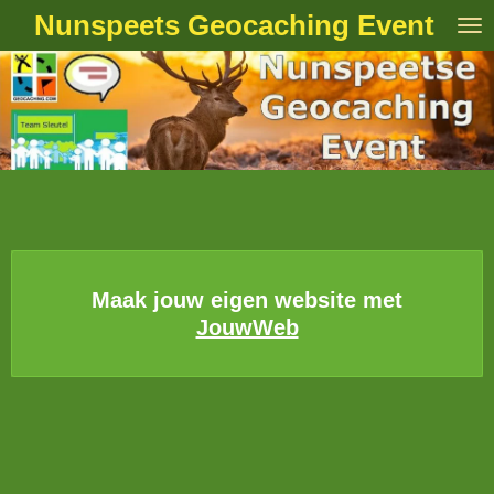
Nunspeets Geocaching Event
Ga
direct
naar
de
hoofdinhoud
Maak jouw eigen website met
JouwWeb